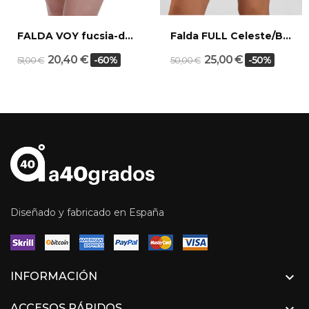
FALDA VOY fucsia-denim
Falda FULL Celeste/Blanco
20,40 €
25,00 €
-60%
-50%
51,00 €
50,00 €
Diseñado y fabricado en España

INFORMACIÓN
ACCESOS RÁPIDOS