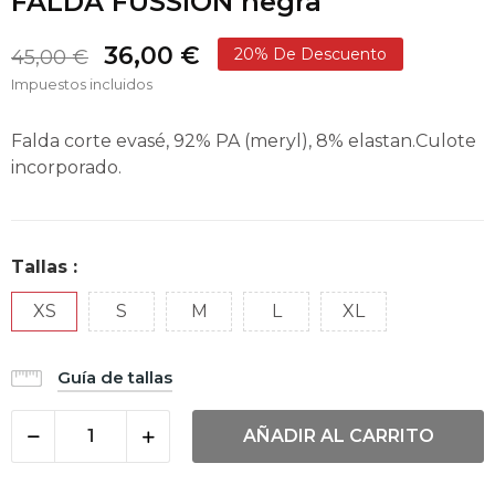
FALDA FUSSION negra
36,00 €
20% De Descuento
45,00 €
Impuestos incluidos
Falda corte evasé, 92% PA (meryl), 8% elastan.Culote
incorporado.
Tallas :
XS
S
M
L
XL
Guía de tallas
AÑADIR AL CARRITO