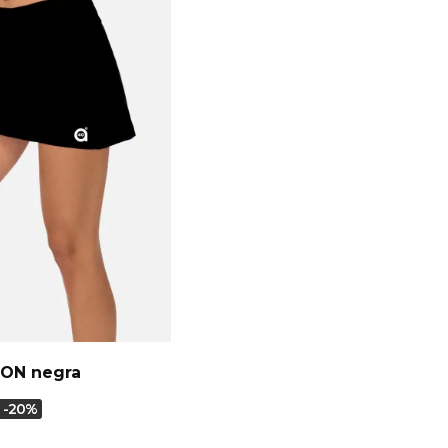
ION negra
-20%