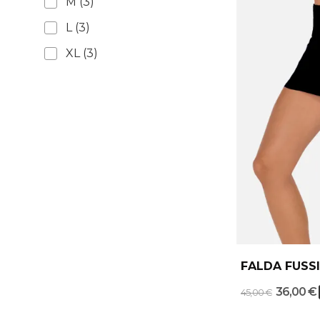
M
(3)
L
(3)
XL
(3)
FALDA FUSS
36,00 €
45,00 €