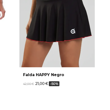
Falda HAPPY Negro
21,00 €
-50%
42,00 €