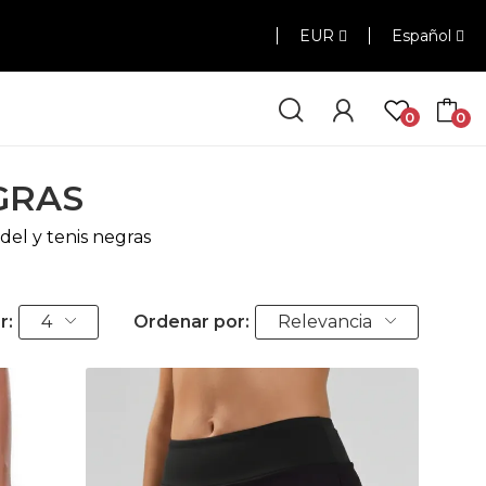
EUR
Español
0
0
GRAS
del y tenis negras
r:
4
Ordenar por:
Relevancia