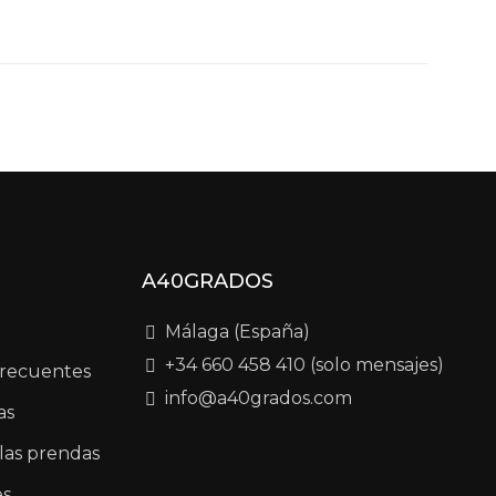
A40GRADOS
Málaga (España)
+34 660 458 410 (solo mensajes)
frecuentes
info@a40grados.com
as
las prendas
es