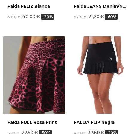
Falda FELIZ Blanca
Falda JEANS Denim/Negra
40,00 €
21,20 €
-20%
-60%
50,00 €
53,00 €
Falda FULL Rosa Print
FALDA FLIP negra
27,50 €
37,60 €
-50%
-20%
55,00 €
47,00 €