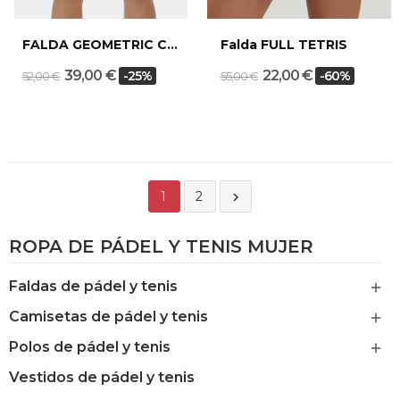
FALDA GEOMETRIC CANARY
Falda FULL TETRIS
39,00 €
22,00 €
-25%
-60%
52,00 €
55,00 €
1
2

ROPA DE PÁDEL Y TENIS MUJER
Faldas de pádel y tenis

Camisetas de pádel y tenis

Polos de pádel y tenis

Vestidos de pádel y tenis