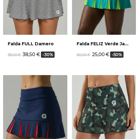
Falda FULL Damero
Falda FELIZ Verde Jade/Melón
38,50 €
25,00 €
-30%
-50%
55,00 €
50,00 €