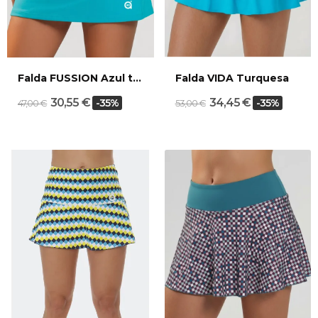
Falda FUSSION Azul turquesa
Falda VIDA Turquesa
30,55 €
34,45 €
-35%
-35%
47,00 €
53,00 €