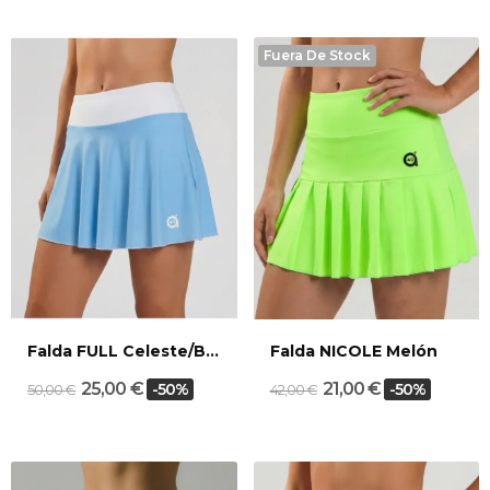
Fuera De Stock
Falda FULL Celeste/Blanco
Falda NICOLE Melón
25,00 €
21,00 €
-50%
-50%
50,00 €
42,00 €