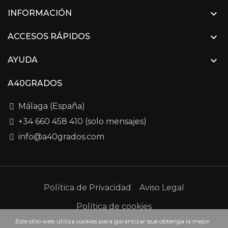

INFORMACIÓN

ACCESOS RÁPIDOS

AYUDA
A40GRADOS
Málaga (España)
+34 660 458 410 (solo mensajes)
info@a40grados.com
Política de Privacidad
Aviso Legal
Política de cookies
Este sitio web utiliza cookies para garantizar que obtenga la mejor