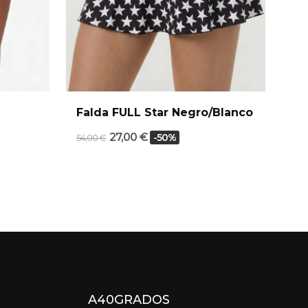
Falda FULL Star Negro/Blanco
27,00 €
-50%
54,00 €
50,0
A40GRADOS