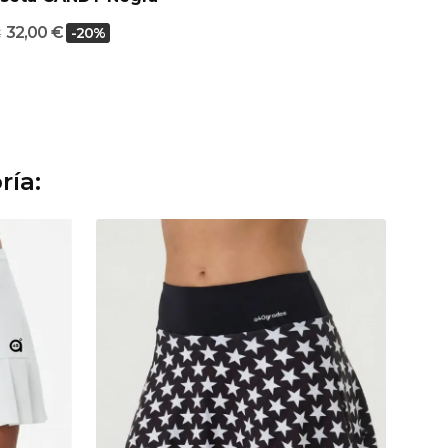
32,00 €
-20%
€
ría: