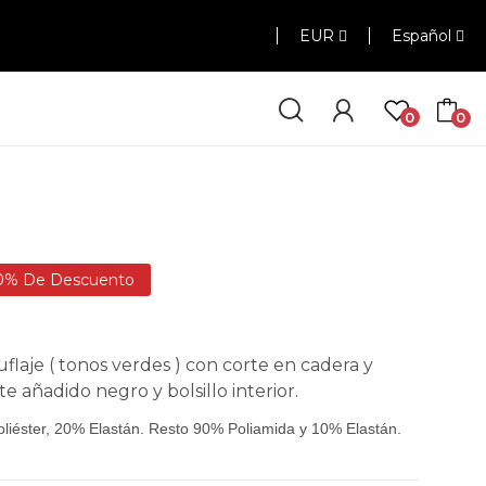
EUR
Español
0
0
0% De Descuento
aje ( tonos verdes ) con corte en cadera y
te añadido negro y bolsillo interior.
iéster, 20% Elastán. Resto 90% Poliamida y 10% Elastán.