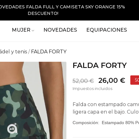
OVEDADES FALDA FULL Y CAMISETA SKY ORANGE 15%
DESCUENTO!
MUJER
NOVEDADES
EQUIPACIONES
ádel y tenis
FALDA FORTY
FALDA FORTY
26,00 €
5
52,00 €
Impuestos incluidos
Falda con estampado camufl
ligera capa en el bajo. Culo
Composición:
Estampado 80% Pol