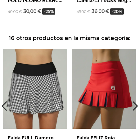
POLO PLOMO BLANCO
Camiseta TRASS Negra/Blanco
30,00 €
36,00 €
-25%
-20%
40,00 €
45,00 €
16 otros productos en la misma categoría:
Falda FULL Damero
Falda FELIZ Roja