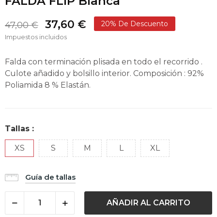
FALDA FLIP Blanca
37,60 €
20% De Descuento
47,00 €
Impuestos incluidos
Falda con terminación plisada en todo el recorrido .
Culote añadido y bolsillo interior. Composición : 92%
Poliamida 8 % Elastán.
Tallas :
XS
S
M
L
XL
Guía de tallas
AÑADIR AL CARRITO