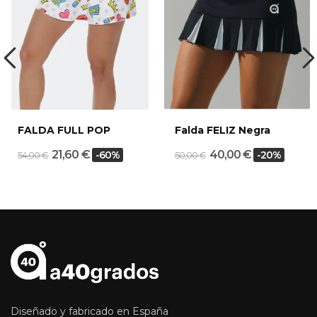
FALDA FULL POP
Falda FELIZ Negra
21,60 €
40,00 €
-60%
-20%
54,00 €
50,00 €
Diseñado y fabricado en España