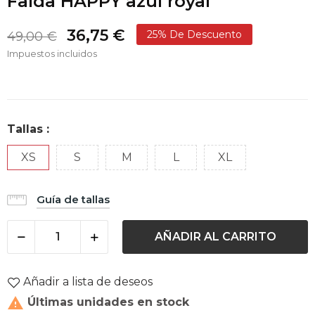
Falda HAPPY azul royal
36,75 €
25% De Descuento
49,00 €
Impuestos incluidos
Tallas :
XS
S
M
L
XL
Guía de tallas
AÑADIR AL CARRITO
Añadir a lista de deseos

Últimas unidades en stock