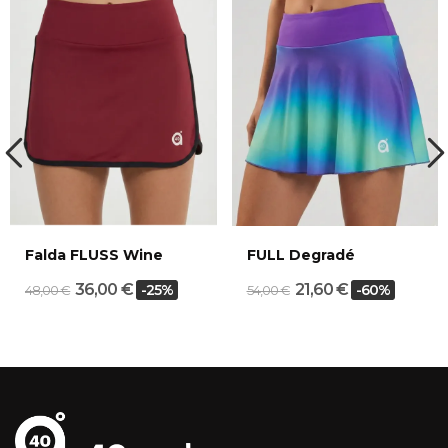
Falda FLUSS Wine
FULL Degradé
36,00 €
21,60 €
-25%
-60%
48,00 €
54,00 €