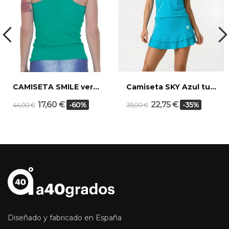
CAMISETA SMILE verde-denim
Camiseta SKY Azul turquesa
17,60 €
22,75 €
-60%
-35%
44,00 €
35,00 €
Diseñado y fabricado en España