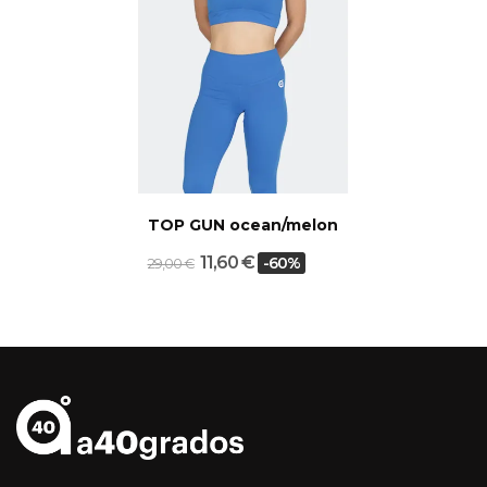
TOP GUN ocean/melon
11,60 €
-60%
29,00 €