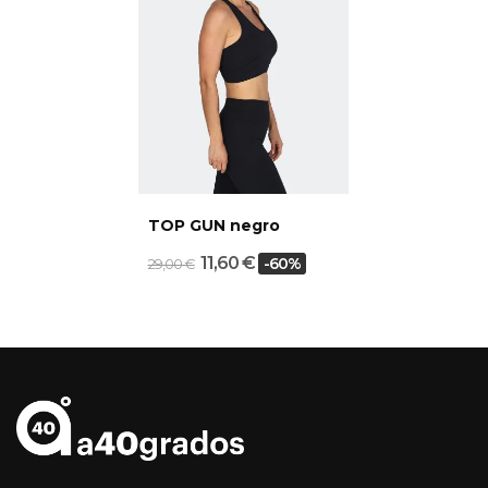
TOP GUN negro
11,60 €
-60%
29,00 €