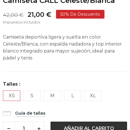
Camiseta CALL Celeste/Blanca
21,00 €
50% De Descuento
42,00 €
Impuestos incluidos
Camiseta deportiva ligera y suelta en color
Celeste/Blanca, con espalda nadadora y top interior
blanco integrado para mayor sujeción, ideal para
pádel y tenis
Tallas :
XS
S
M
L
XL
Guía de tallas
AÑADIR AL CARRITO