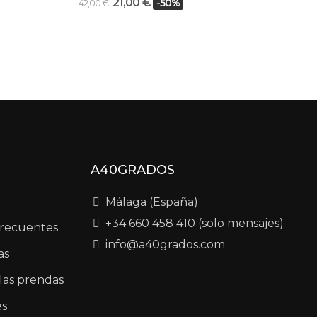
21,00 €
-50%
42,00 €
40,0
A40GRADOS
Málaga (España)
+34 660 458 410 (solo mensajes)
frecuentes
info@a40grados.com
as
las prendas
es