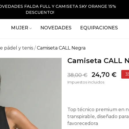
OVEDADES FALDA FULL Y CAMISETA SKY ORANGE 15%
DESCUENTO!
MUJER
NOVEDADES
EQUIPACIONES
e pádel y tenis
Camiseta CALL Negra
Camiseta CALL 
24,70 €
3
38,00 €
Impuestos incluidos
Top técnico premium en neg
transpirable, diseñado para
favorecedora