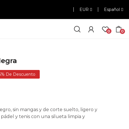
EUR
Español
0
0
Negra
5% De Descuento
ro, sin mangas y de corte suelto, ligero y
 pádel y tenis con una silueta limpia y