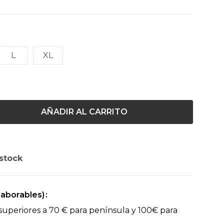
L
XL
AÑADIR AL CARRITO
stock
(laborables)
superiores a 70 € para península y 100€ para