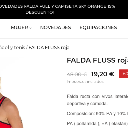
OVEDADES FALDA FULL Y CAMISETA SKY ORANGE 15%
DESCUENTO!
MUJER
NOVEDADES
EQUIPACIONES
ádel y tenis
FALDA FLUSS roja
FALDA FLUSS roj
19,20 €
6
48,00 €
Impuestos incluidos
Falda recta con vivos lateral
deportiva y comoda.
Composición: 90% PA y 10%
PA ( poliamida ), EA ( elastán)