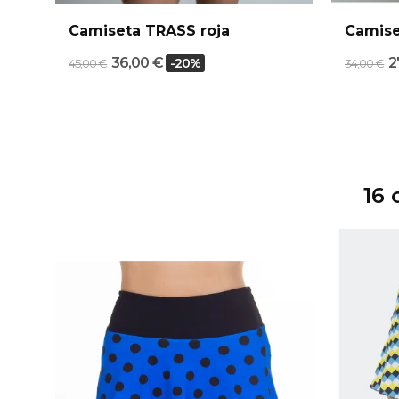
Camiseta TRASS roja
Camise
36,00 €
2
-20%
45,00 €
34,00 €
16 