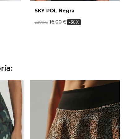
SKY POL Negra
16,00 €
-50%
32,00 €
ría: