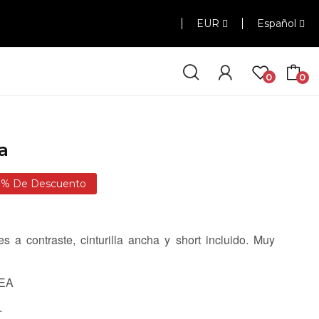
EUR
Español
0
0
a
0% De Descuento
es a contraste, cinturilla ancha y short incluido. Muy
 EA
.