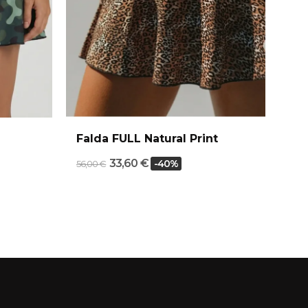
Falda FULL Natural Print
Fa
33,60 €
-40%
56,00 €
50,0