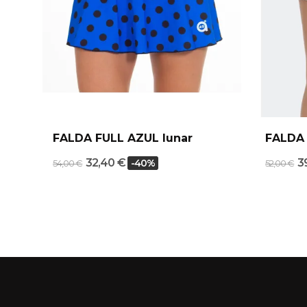
FALDA FULL AZUL lunar
FALDA
32,40 €
3
-40%
54,00 €
52,00 €