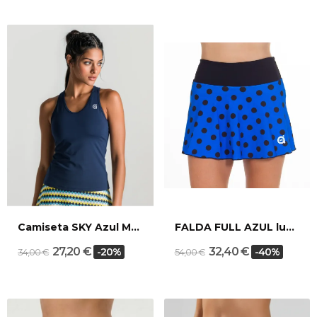
Camiseta SKY Azul Marino
FALDA FULL AZUL lunar
27,20 €
32,40 €
-20%
-40%
34,00 €
54,00 €