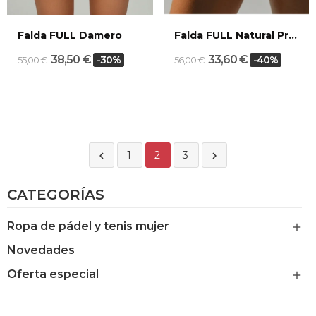
Falda FULL Damero
Falda FULL Natural Print
38,50 €
33,60 €
-30%
-40%
55,00 €
56,00 €
1
2
3


CATEGORÍAS
Ropa de pádel y tenis mujer

Novedades
Oferta especial
