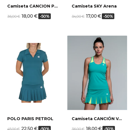
Camiseta CANCION Petrol Arena
Camiseta SKY Arena
18,00 €
17,00 €
-50%
-50%
36,00 €
34,00 €
POLO PARIS PETROL
Camiseta CANCIÓN Verde Jade/Melón
22,50 €
18,00 €
-50%
-50%
45,00 €
36,00 €