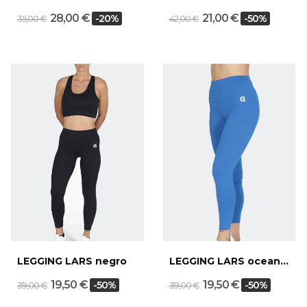
28,00 €
21,00 €
-20%
-50%
35,00 €
42,00 €
LEGGING LARS negro
LEGGING LARS ocean blue
19,50 €
19,50 €
-50%
-50%
39,00 €
39,00 €